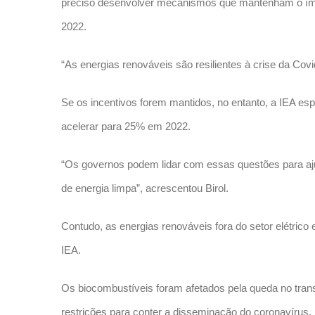
preciso desenvolver mecanismos que mantenham o ímpe
2022.
“As energias renováveis ​​são resilientes à crise da Covi
Se os incentivos forem mantidos, no entanto, a IEA esp
acelerar para 25% em 2022.
“Os governos podem lidar com essas questões para aju
de energia limpa”, acrescentou Birol.
Contudo, as energias renováveis ​​fora do setor elétri
IEA.
Os biocombustíveis foram afetados pela queda no trans
restrições para conter a disseminação do coronavírus.